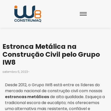
Estronca Metálica na
Construção Civil pelo Grupo
IW8
setembro 5, 2023
-
Desde 2012, o Grupo IW8 está entre os líderes do
mercado nacional de construção civil com nossas
estroncas metálicas
de alta qualidade. Esqueça a
tradicional escora de eucalipto; nós oferecemos
uma alternativa mais resistente, confiável e